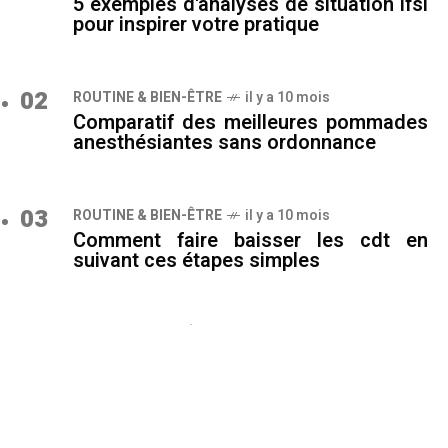
5 exemples d'analyses de situation ifsi
pour inspirer votre pratique
02
ROUTINE & BIEN-ÊTRE
il y a 10 mois
Comparatif des meilleures pommades
anesthésiantes sans ordonnance
03
ROUTINE & BIEN-ÊTRE
il y a 10 mois
Comment faire baisser les cdt en
suivant ces étapes simples
04
ROUTINE & BIEN-ÊTRE
il y a 10 mois
Découvrir 3 remèdes de grand-mère
pour le rot d'œuf pourri