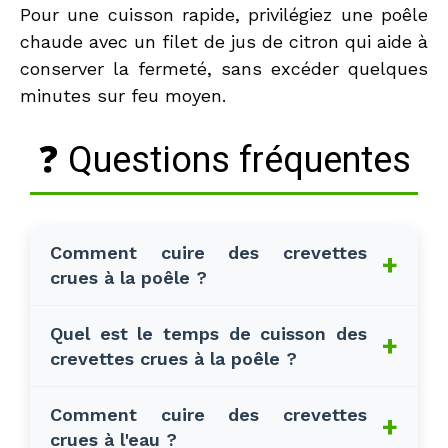
Pour une cuisson rapide, privilégiez une poêle
chaude avec un filet de jus de citron qui aide à
conserver la fermeté, sans excéder quelques
minutes sur feu moyen.
❓ Questions fréquentes
Comment cuire des crevettes
+
crues à la poêle ?
Pour cuire des crevettes crues à la
Quel est le temps de cuisson des
+
crevettes crues à la poêle ?
poêle, commencez par les décortiquer
si nécessaire. Chauffez un peu d'huile
Le temps de cuisson des crevettes
Comment cuire des crevettes
d'olive ou de beurre dans la poêle à feu
+
crues à l'eau ?
crues à la poêle est généralement de 3
moyen. Ajoutez les crevettes et faites-