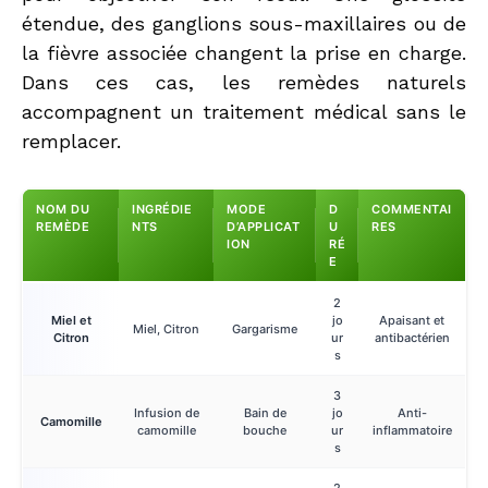
étendue, des ganglions sous-maxillaires ou de
la fièvre associée changent la prise en charge.
Dans ces cas, les remèdes naturels
accompagnent un traitement médical sans le
remplacer.
NOM DU
INGRÉDIE
MODE
D
COMMENTAI
REMÈDE
NTS
D’APPLICAT
U
RES
ION
RÉ
E
2
Miel et
jo
Apaisant et
Miel, Citron
Gargarisme
Citron
ur
antibactérien
s
3
Infusion de
Bain de
jo
Anti-
Camomille
camomille
bouche
ur
inflammatoire
s
2