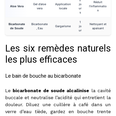
Réduit
Gel d’aloe
Application
jo
Aloe Vera
l’inflammatio
vera
locale
ur
n
s
1
Bicarbonate
Bicarbonate
Nettoyant et
Gargarisme
jo
de Soude
, Eau
apaisant
ur
Les six remèdes naturels
les plus efficaces
Le bain de bouche au bicarbonate
Le
bicarbonate de soude alcalinise
la cavité
buccale et neutralise l’acidité qui entretient la
douleur. Diluez une cuillère à café dans un
verre d’eau tiède, gardez en bouche trente